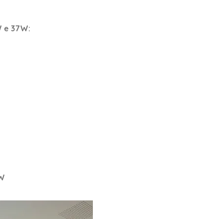
W e 37W
:
7W