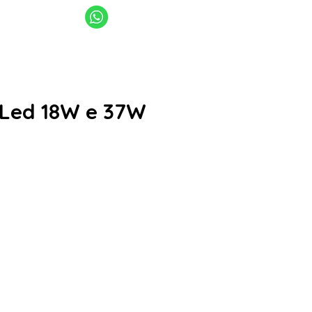
11 94949-4040
11 2969-4141 | 11 2969-4189
sanlume@sanlume.com.br
 Led 18W e 37W