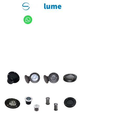
11 94949-4040
sanlume@sanlume.com.br
11 2969-4141
|
11 2969-4189