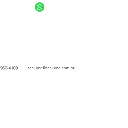
11 94949-4040
11 2969-4141 | 11 2969-4189
sanlume@sanlume.com.br
2969-4189
sanlume@sanlume.com.br