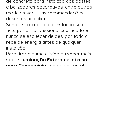
de concreto para instalção dos postes
e balizadores decorativos, entre outros
modelos seguir as recomendações
descritas na caixa.
Sempre solicitar que a instação seja
feita por um profissional qualificado e
nunca se esquecer de desligar toda a
rede de energia antes de qualquer
instalção.
Para tirar alguma dúvida ou saber mais
sobre
Iluminação Externa e Interna
para Condomínios
entre em contato
com um de nossos vendedores via e-
mail ou telefone.
Sobre a empresa
Distribuidor
de Iluminação Externa e Interna
para Condomínios
A emrpesa Sanlume Iluminação
como
Distribuidor
Iluminação Externa
e Interna para Condomínios
garante
qualidade, durabilidade e garantia em