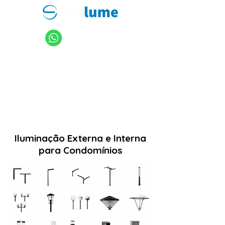
11 94949-4040
sanlume@sanlume.com.br
11 2969-4141
|
11 2969-4189
Iluminação Externa e Interna
para Condomínios