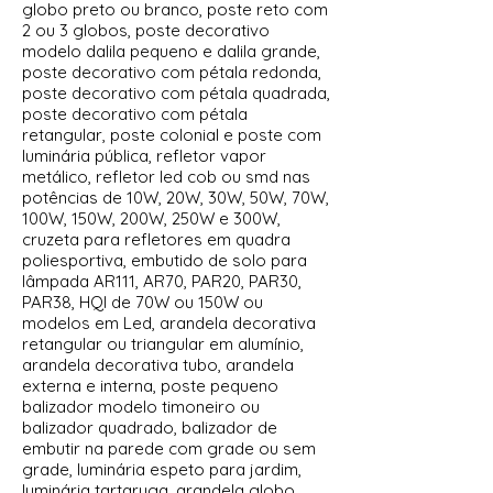
globo preto ou branco, poste reto com
2 ou 3 globos, poste decorativo
modelo dalila pequeno e dalila grande,
poste decorativo com pétala redonda,
poste decorativo com pétala quadrada,
poste decorativo com pétala
retangular, poste colonial e poste com
luminária pública, refletor vapor
metálico, refletor led cob ou smd nas
potências de 10W, 20W, 30W, 50W, 70W,
100W, 150W, 200W, 250W e 300W,
cruzeta para refletores em quadra
poliesportiva, embutido de solo para
lâmpada AR111, AR70, PAR20, PAR30,
PAR38, HQI de 70W ou 150W ou
modelos em Led, arandela decorativa
retangular ou triangular em alumínio,
arandela decorativa tubo, arandela
externa e interna, poste pequeno
balizador modelo timoneiro ou
balizador quadrado, balizador de
embutir na parede com grade ou sem
grade, luminária espeto para jardim,
luminária tartaruga, arandela globo,