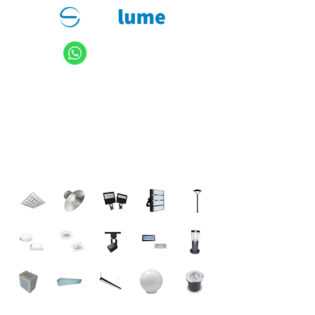
11 94949-4040
sanlume@sanlume.com.br
11 2969-4141
|
11 2969-4189