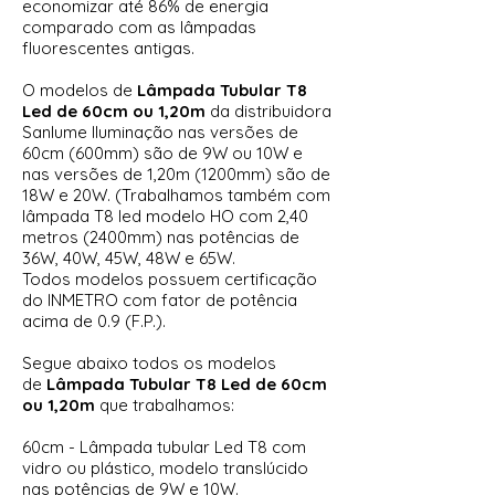
economizar até 86% de energia
comparado com as lâmpadas
fluorescentes antigas.
O modelos de
Lâmpada Tubular T8
Led de
60cm ou 1,20
m
da distribuidora
Sanlume Iluminação nas versões de
60cm (600mm) são de 9W ou 10W e
nas versões de 1,20m (1200mm) são de
18W e 20W. (Trabalhamos também com
lâmpada T8 led modelo HO com 2,40
metros (2400mm) nas potências de
36W, 40W, 45W, 48W e 65W.
Todos modelos possuem certificação
do INMETRO com fator de potência
acima de 0.9 (F.P.).
Segue abaixo todos os modelos
de
Lâmpada Tubular T8 Led de
60cm
ou 1,20
m
que trabalhamos:
60cm - Lâmpada tubular Led T8 com
vidro ou plástico, modelo translúcido
nas potências de 9W e 10W.