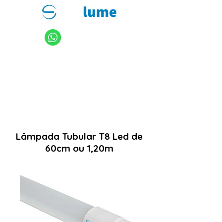
11 94949-4040
sanlume@sanlume.com.br
11 2969-4141
|
11 2969-4189
Lâmpada Tubular T8 Led de
60cm ou 1,20m