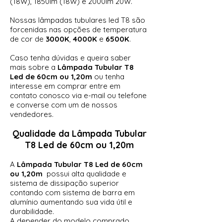
(18W), 1850lm (18W) e 2000lm 20W.
Nossas lâmpadas tubulares led T8 são
forcenidas nas opções de temperatura
de cor de
3000K
,
4000K
e
6500K
.
Caso tenha dúvidas e queira saber
mais sobre a
Lâmpada Tubular T8
Led de
60cm ou 1,20
m
ou tenha
interesse em comprar entre em
contato conosco via e-mail ou telefone
e converse com um de nossos
vendedores.
Qualidade da
Lâmpada Tubular
T8 Led de 60cm ou 1,20m
A
Lâmpada Tubular T8 Led de 60cm
ou 1,20m
possui alta qualidade e
sistema de dissipação superior
contando com sistema de barra em
alumínio aumentando sua vida útil e
durabilidade.
A depender do modelo comprado