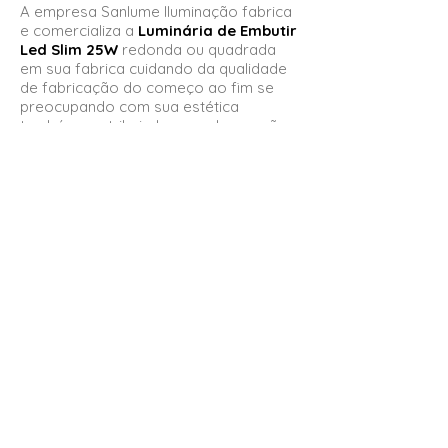
A empresa Sanlume Iluminação fabrica
e comercializa a
Luminária de Embutir
Led Slim 25W
redonda ou quadrada
em sua fabrica cuidando da qualidade
de fabricação do começo ao fim se
preocupando com sua estética
também contribuindo para decoração
do seu ambiente.
O modelo de
Luminária de Embutir
Led Slim 25W
redonda ou quadrada
possui garantia de 1 (um) ano contra
defeitos de fabricação e uso.
Características da
Luminária de
Embutir Led Slim
25W