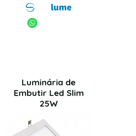
11 94949-4040
sanlume@sanlume.com.br
11 2969-4141
|
11 2969-4189
Luminária de
Embutir Led Slim
25W