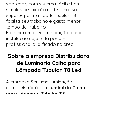
sobrepor, com sistema fácil e bem
simples de fixação no teto nosso
suporte para lâmpada tubular T8
facilita seu trabalho e gasta menor
tempo de trabalho.
É de extrema recomendação que a
instalação seja feita por um
profissional qualificado na área.
Sobre a empresa
Distribuidora
de Luminária Calha para
Lâmpada Tubular T8 Led
A emrpesa Sanlume Iluminação
como
Distribuidora
Luminária Calha
para Lâmpada Tubular T8
Led
garante qualidade, durabilidade e
garantia em todas suas luminárias e
lâmpadas, estamos desde 2009 no
mercado da iluminação e crescendo
cada vez mais, fabricamos e
distribuímos luminárias e lâmpadas
para todo brasil e estamos localizados