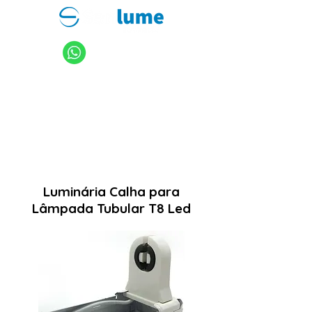
11 94949-4040
sanlume@sanlume.com.br
11 2969-4141
|
11 2969-4189
Luminária Calha para
Lâmpada Tubular T8 Led