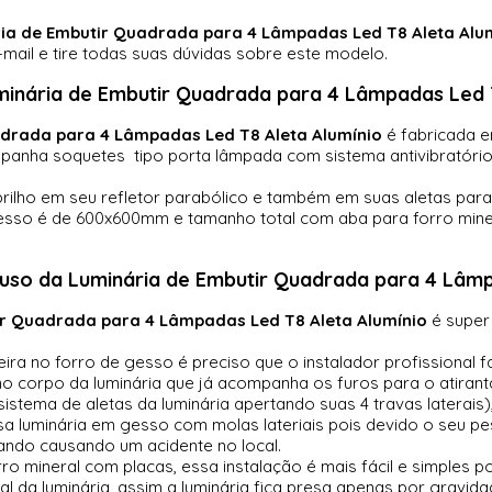
ia de Embutir Quadrada para 4 Lâmpadas Led T8 Aleta Alu
mail e tire todas suas dúvidas sobre este modelo.
minária de Embutir Quadrada para 4 Lâmpadas Led T
adrada para 4 Lâmpadas Led T8 Aleta Alumínio
é fabricada 
companha soquetes tipo porta lâmpada com sistema antivibratór
 brilho em seu refletor parabólico e também em suas aletas para
gesso é de 600x600mm e tamanho total com aba para forro min
 uso da
Luminária de Embutir Quadrada para 4 Lâmp
ir Quadrada para 4 Lâmpadas Led T8 Aleta Alumínio
é super 
meira no forro de gesso é preciso que o instalador profissional 
o corpo da luminária que já acompanha os furos para o atirant
o sistema de aletas da luminária apertando suas 4 travas laterai
essa luminária em gesso com molas lateriais pois devido o seu
tando causando um acidente no local.
ro mineral com placas, essa instalação é mais fácil e simples p
l da luminária, assim a luminária fica presa apenas por gravida