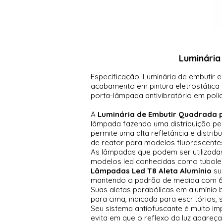
Luminária
Especificação: Luminária de embutir
acabamento em pintura eletrostática 
porta-lâmpada antivibratório em pol
A
Luminária de Embutir Quadrada p
lâmpada fazendo uma distribuição perf
permite uma alta refletância e distri
de reator para modelos fluorescente
As lâmpadas que podem ser utilizada
modelos led conhecidas como tuboled
Lâmpadas Led T8 Aleta Alumínio
su
mantendo o padrão de medida com 6
Suas aletas parabólicas em alumínio 
para cima, indicada para escritórios,
Seu sistema antiofuscante é muito i
evita em que o reflexo da luz apareç