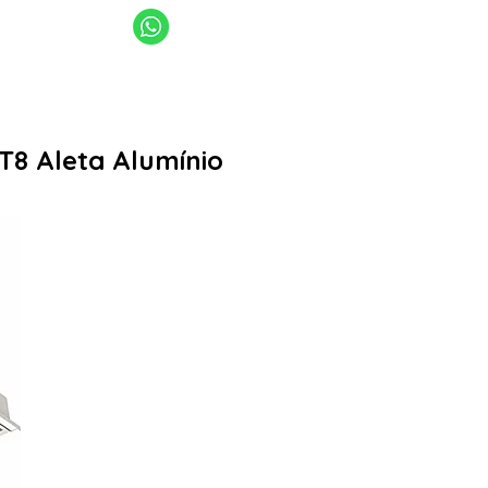
11 94949-4040
11 2969-4141 | 11 2969-4189
sanlume@sanlume.com.br
8 Aleta Alumínio