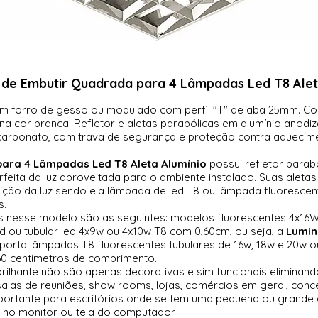
 de Embutir Quadrada para 4 Lâmpadas Led T8 Alet
 em forro de gesso ou modulado com perfil "T" de aba 25mm. 
na cor branca. Refletor e aletas parabólicas em alumínio anodiz
icarbonato, com trava de segurança e proteção contra aquecim
ara 4 Lâmpadas Led T8 Aleta Alumínio
possui refletor para
eita da luz aproveitada para o ambiente instalado. Suas aletas
buição da luz sendo ela lâmpada de led T8 ou lâmpada fluorescen
s.
s nesse modelo são as seguintes: modelos fluorescentes 4x16
 ou tubular led 4x9w ou 4x10w T8 com 0,60cm, ou seja, a
Lumin
porta lâmpadas T8 fluorescentes tubulares de 16w, 18w e 20w ou
0 centímetros de comprimento.
brilhante não são apenas decorativas e sim funcionais eliminan
 salas de reuniões, show rooms, lojas, comércios em geral, conce
mportante para escritórios onde se tem uma pequena ou grande
a no monitor ou tela do computador.