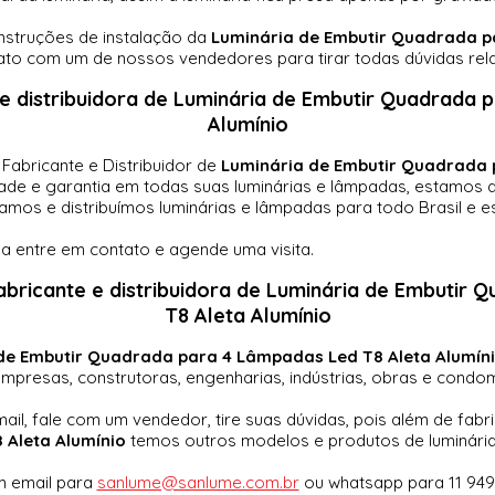
nstruções de instalação da
Luminária de Embutir Quadrada p
to com um de nossos vendedores para tirar todas dúvidas rel
e distribuidora de
Luminária de Embutir Quadrada 
Alumínio
Fabricante e
Distribuidor de
Luminária de Embutir Quadrada 
dade e garantia em todas suas luminárias e lâmpadas, estamos
mos e distribuímos luminárias e lâmpadas para todo Brasil e 
 entre em contato e agende uma visita.
abricante e distribuidora de Luminária de Embutir
T8 Aleta Alumínio
de Embutir Quadrada para 4 Lâmpadas Led T8 Aleta Alumín
mpresas, construtoras, engenharias, indústrias, obras e condomí
mail, fale com um vendedor, tire suas dúvidas, pois além de
fabr
Aleta Alumínio
temos outros modelos e produtos de luminária
m email para
sanlume@sanlume.com.br
ou whatsapp para 11 94