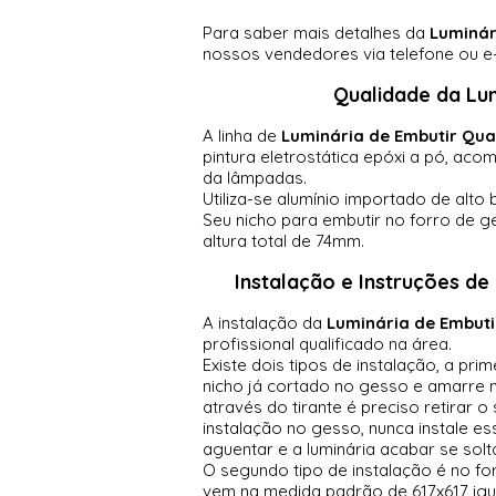
Para saber mais detalhes da
Luminár
nossos vendedores via telefone ou e-
Qualidade da
Lu
A linha de
Luminária de Embutir Qu
pintura eletrostática epóxi a pó, a
da lâmpadas.
Utiliza-se alumínio importado de alto
Seu nicho para embutir no forro de 
altura total de 74mm.
Instalação e Instruções de
A instalação da
Luminária de Embut
profissional qualificado na área.
Existe dois tipos de instalação, a pri
nicho já cortado no gesso e amarre n
através do tirante é preciso retirar 
instalação no gesso, nunca instale 
aguentar e a luminária acabar se sol
O segundo tipo de instalação é no for
vem na medida padrão de 617x617 igua