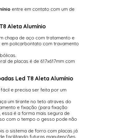
mínio
entre em contato com um de
8 Aleta Alumínio
em chapa de aço com tratamento e
io em policarbontato com travamento
bólicas.
eral de placas é de 617x617mm com
adas Led T8 Aleta Alumínio
fácil e precisa ser feita por um
faça um tirante no teto atraves do
amento e fixação (para fixação
s), essa é a forma mais segura de
 peso com o tempo o gesso pode não
ois o sistema de forro com placas já
de facilitando futuras manutenções.