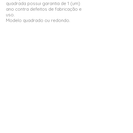
quadrada possui garantia de 1 (um)
ano contra defeitos de fabricação e
uso.
Modelo quadrado ou redondo.
Características da
Luminária Painel de
Sobrepor Led 25W
A
Luminária Painel de Sobrepor Led
25W
redonda ou quadrada é fabricada
em alumínio injetado, acrílico
translúcido e pintura eletrostática a pó
(epóxi).
A
Luminária Painel de Sobrepor Led
25W
redonda ou quadrada possui
cores do led na versão em 3000K
(branco quente) e 6000K (branca fria),
possui 2250 lumens, facho de abertura