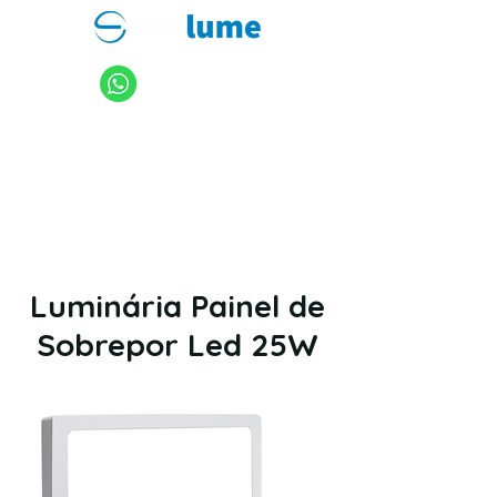
11 94949-4040
sanlume@sanlume.com.br
11 2969-4141
|
11 2969-4189
Luminária Painel de
Sobrepor Led 25W