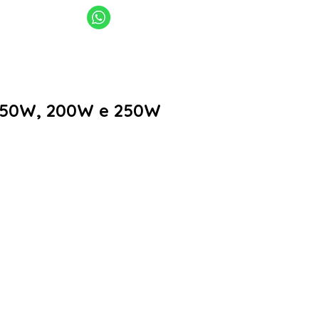
11 94949-4040
11 2969-4141 | 11 2969-4189
sanlume@sanlume.com.br
 150W, 200W e 250W