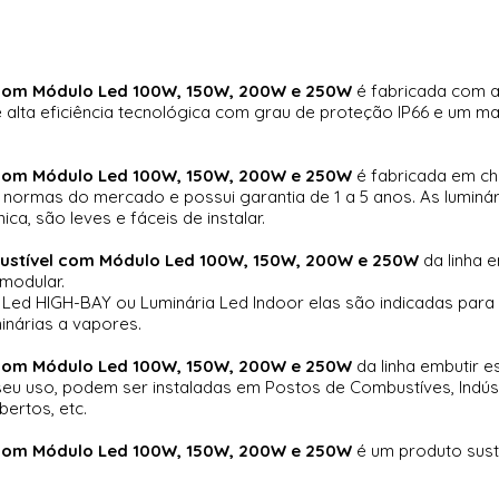
 com Módulo Led 100W, 150W, 200W e 250W
é fabricada com a
alta eficiência tecnológica com grau de proteção IP66 e um ma
 com Módulo Led 100W, 150W, 200W e 250W
é fabricada em ch
s normas do mercado e possui garantia de 1 a 5 anos. As lumin
ca, são leves e fáceis de instalar.
ustível com Módulo Led 100W, 150W, 200W e 250W
da linha e
modular.
 Led HIGH-BAY ou Luminária Led Indoor elas são indicadas para 
minárias a vapores.
 com Módulo Led 100W, 150W, 200W e 250W
da linha embutir e
seu uso, podem ser instaladas em Postos de Combustíves, Indústr
ertos, etc.
 com Módulo Led 100W, 150W, 200W e 250W
é um produto sus