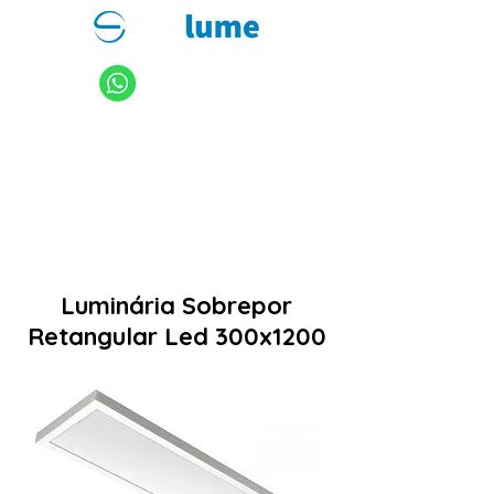
11 94949-4040
sanlume@sanlume.com.br
11 2969-4141
|
11 2969-4189
Luminária Sobrepor
Retangular Led 300x1200