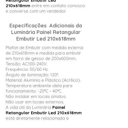
Retangular Embutir Led
210x618mm
entre em contato conosco
e converse com um vendedor.
Especificações Adicionais da
Luminária
Painel Retangular
Embutir Led 210x618mm
Plafon de Embutir com medida externa
de 210x618mm e medida para embutir
em forro de gesso de 200x600mm.
Tensão: AC100-240V.
Frequência: 50/60 Hz.
Ângulo de iluminação: 120°.
Material: Alumínio e Plástico (Acrílico).
Temperatura ambiente idela para
funcionamento: -20°C ~ 40°C.
Não instalar em locais úmidos.
Não usar em locais externos.
A vida útil da Luminária
Painel
Retangular Embutir Led 210x618mm
está diretamente relacionada à
temperatura de operação.