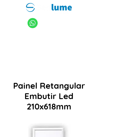
11 94949-4040
sanlume@sanlume.com.br
11 2969-4141
|
11 2969-4189
Painel Retangular
Embutir Led
210x618mm