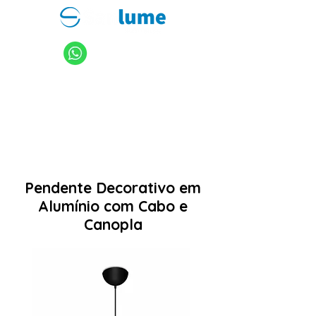
11 94949-4040
sanlume@sanlume.com.br
11 2969-4141
|
11 2969-4189
Pendente Decorativo em
Alumínio com Cabo e
Canopla