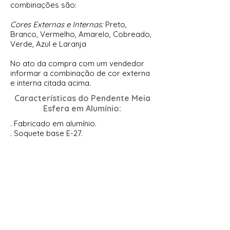
combinações são:
Cores Externas e Internas:
Preto,
Branco, Vermelho, Amarelo, Cobreado,
Verde, Azul e Laranja
No ato da compra com um vendedor
informar a combinação de cor externa
e interna citada acima.
Características do
Pendente Meia
Esfera em Alumínio
:
. Fabricado em alumínio.
. Soquete base E-27.
. Possui combinações de cores interna
e externa.
. Decorativo.
. Para ser usado em áreas internas.
Para saber mais sobre o
Pendente
Decorativo em Alumínio com Cabo e
Canopla
entre em contato conosco e
converse com um de nossos
vendedores via e-mail