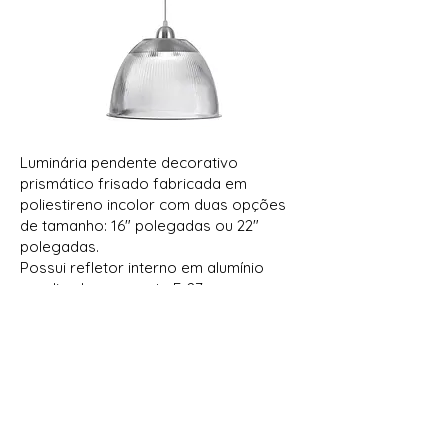
Luminária pendente decorativo
prismático frisado fabricada em
poliestireno incolor com duas opções
de tamanho: 16" polegadas ou 22"
polegadas.
Possui refletor interno em alumínio
anodizado e soquete E-27.
Cabo PP de 1,20cm.
Aplicação:
Lojas, comércios,
residências, etc.