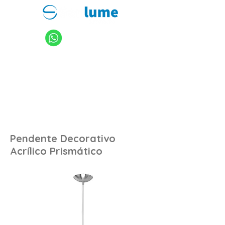
11 94949-4040
sanlume@sanlume.com.br
11 2969-4141
|
11 2969-4189
Pendente Decorativo
Acrílico Prismático