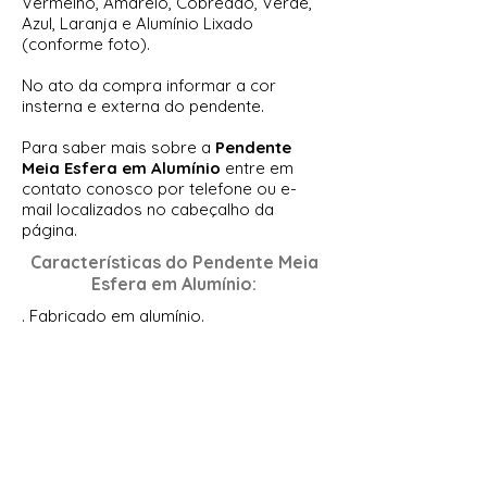
Vermelho, Amarelo, Cobreado, Verde,
Azul, Laranja e Alumínio Lixado
(conforme foto).
No ato da compra informar a cor
insterna e externa do pendente.
Para saber mais sobre a
Pendente
Meia Esfera em Alumínio
entre em
contato conosco por telefone ou e-
mail localizados no cabeçalho da
página.
Características do
Pendente Meia
Esfera em Alumínio
:
. Fabricado em alumínio.
. Soquete base E-27.
. Possui 2 combinações de variadas
cores.
. Decorativo.
. Para ser usado em áreas internas.
Para saber mais sobre o
Pendente
Meia Esfera em Alumínio
entre em