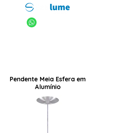
11 94949-4040
sanlume@sanlume.com.br
11 2969-4141
|
11 2969-4189
Pendente Meia Esfera em
Alumínio