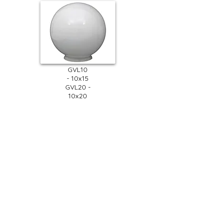
GVL10
- 10x15
GVL20 -
10x20
Polietileno
Leitoso