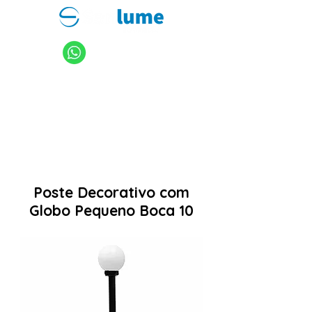
11 94949-4040
sanlume@sanlume.com.br
11 2969-4141
|
11 2969-4189
Poste Decorativo com
Globo Pequeno Boca 10