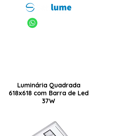
11 94949-4040
sanlume@sanlume.com.br
11 2969-4141
|
11 2969-4189
Luminária Quadrada
618x618 com Barra de Led
37W