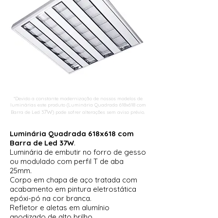
*Devido a constante modernização de nossos modelos de
luminárias este produto (
Luminária Quadrada 618x618 com
7W
Barra de Led 3
) pode sofrer alterações sem aviso prévio.
Luminária Quadrada 618x618 com
Barra de Led 37W
.
Luminária de embutir no forro de gesso
ou modulado com perfil T de aba
25mm.
Corpo em chapa de aço tratada com
acabamento em pintura eletrostática
epóxi-pó na cor branca.
Refletor e aletas em alumínio
anodizado de alto brilho.