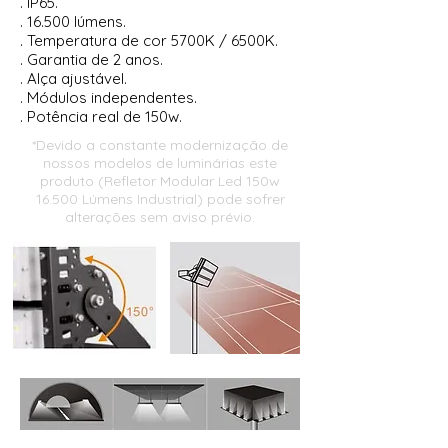
. IP65.
. 16.500 lúmens.
. Temperatura de cor 5700K / 6500K.
. Garantia de 2 anos.
. Alça ajustável.
. Módulos independentes.
. Potência real de 150w.
*Devido a constante modernização de
nossos modelos de luminárias este
produto (
Refletor Modular Led 150w
16.500 Lúmens Industrial
) pode sofrer
alterações sem aviso prévio.