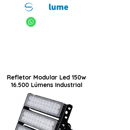
11 94949-4040
sanlume@sanlume.com.br
11 2969-4141
|
11 2969-4189
Refletor Modular Led 150w
16.500 Lúmens Industrial