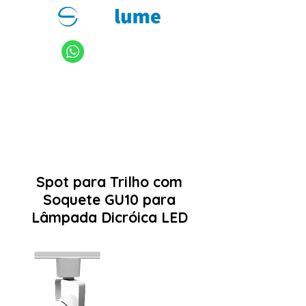
11 94949-4040
sanlume@sanlume.com.br
11 2969-4141
|
11 2969-4189
Spot para Trilho com
Soquete GU10 para
Lâmpada Dicróica LED