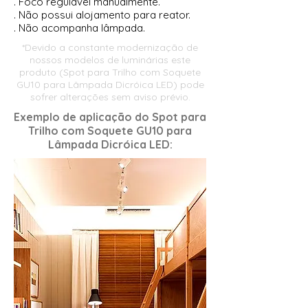
. Foco regulável manualmente.
. Não possui alojamento para reator.
. Não acompanha lâmpada.
*Devido a constante modernização de
nossos modelos de luminárias este
produto (
Spot para Trilho com Soquete
GU10 para Lâmpada Dicróica LED
) pode
sofrer alterações sem aviso prévio.
Exemplo de aplicação do Spot para
Trilho com Soquete GU10 para
Lâmpada Dicróica LED​: